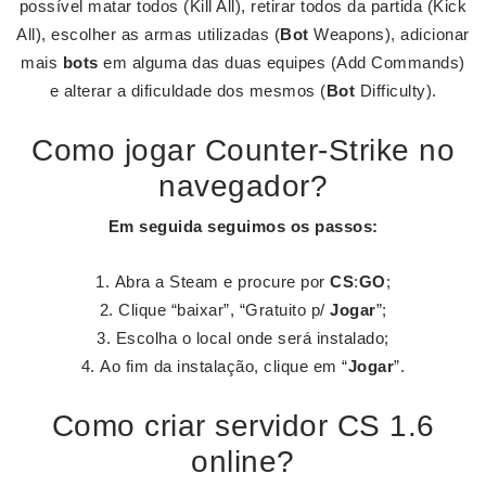
possível matar todos (Kill All), retirar todos da partida (Kick
All), escolher as armas utilizadas (
Bot
Weapons), adicionar
mais
bots
em alguma das duas equipes (Add Commands)
e alterar a dificuldade dos mesmos (
Bot
Difficulty).
Como jogar Counter-Strike no
navegador?
Em seguida seguimos os passos:
Abra a Steam e procure por
CS
:
GO
;
Clique “baixar”, “Gratuito p/
Jogar
”;
Escolha o local onde será instalado;
Ao fim da instalação, clique em “
Jogar
”.
Como criar servidor CS 1.6
online?