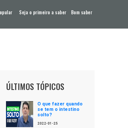
opular
Seja o primeiro a saber
Bom saber
ÚLTIMOS TÓPICOS
O que fazer quando
se tem o intestino
solto?
2022-01-25