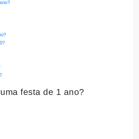
 ano?
io?
20?
?
?
 uma festa de 1 ano?