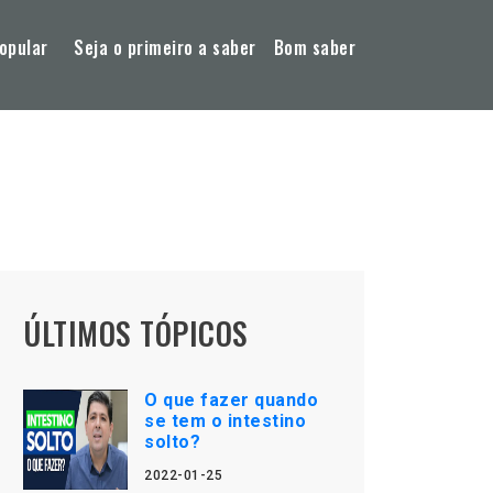
opular
Seja o primeiro a saber
Bom saber
ÚLTIMOS TÓPICOS
O que fazer quando
se tem o intestino
solto?
2022-01-25