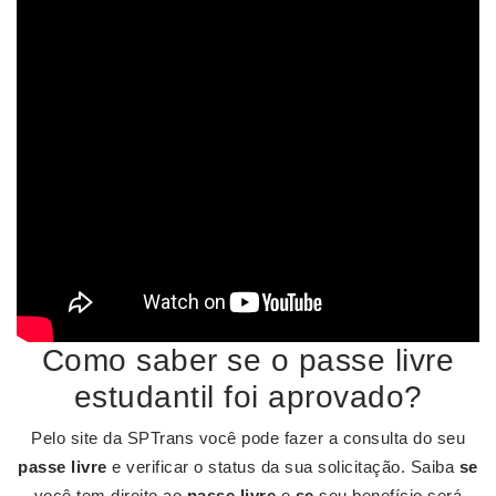
Como saber se o passe livre
estudantil foi aprovado?
Pelo site da SPTrans você pode fazer a consulta do seu
passe livre
e verificar o status da sua solicitação. Saiba
se
você tem direito ao
passe livre
e
se
seu benefício será