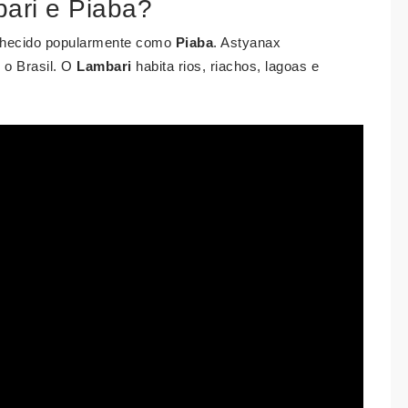
bari e Piaba?
hecido popularmente como
Piaba
. Astyanax
 o Brasil. O
Lambari
habita rios, riachos, lagoas e