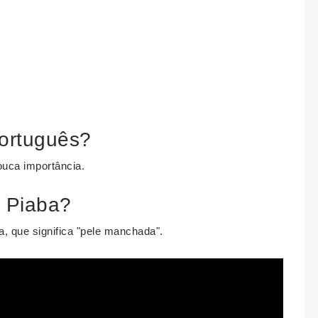
português?
pouca importância.
a Piaba?
a, que significa "pele manchada".