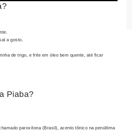
a?
nte.
sal a gosto.
nha de trigo, e frite em óleo bem quente, até ficar
a Piaba?
hamado paroxítona (Brasil), acento tônico na penúltima