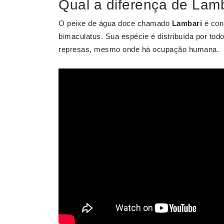
Qual a diferença de Lam
O peixe de água doce chamado
Lambari
é con
bimaculatus. Sua espécie é distribuída por todo
represas, mesmo onde há ocupação humana.