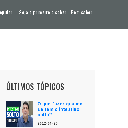
opular
Seja o primeiro a saber
Bom saber
ÚLTIMOS TÓPICOS
O que fazer quando
se tem o intestino
solto?
2022-01-25