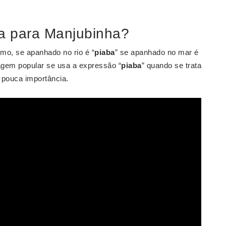
ba para Manjubinha?
mo, se apanhado no rio é “
piaba
” se apanhado no mar é
uagem popular se usa a expressão “
piaba
” quando se trata
 pouca importância.