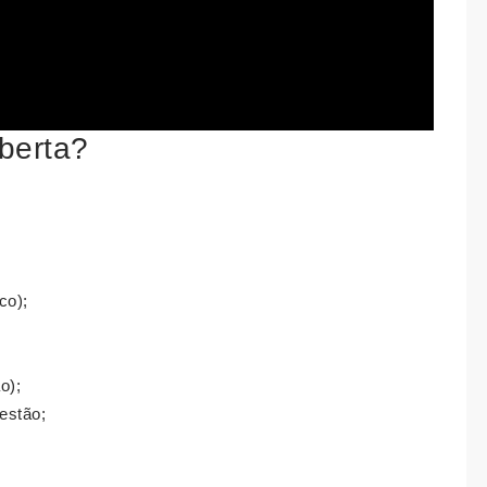
berta?
co);
o);
estão;