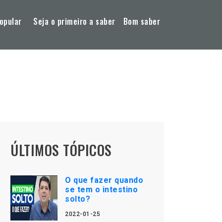
opular
Seja o primeiro a saber
Bom saber
ÚLTIMOS TÓPICOS
O que fazer quando
se tem o intestino
solto?
2022-01-25