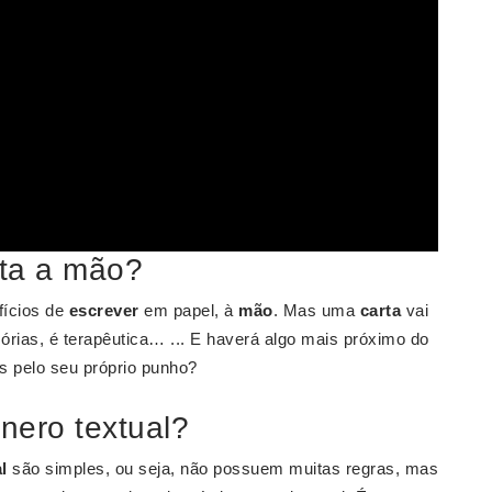
rta a mão?
fícios de
escrever
em papel, à
mão
. Mas uma
carta
vai
rias, é terapêutica… ... E haverá algo mais próximo do
s pelo seu próprio punho?
nero textual?
l
são simples, ou seja, não possuem muitas regras, mas