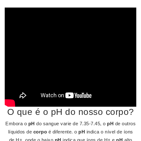
O que é o pH do nosso corpo?
Embora o
pH
do sangue varie de 7.35-7.45, o
pH
de outros
líquidos de
corpo
é diferente. o
pH
indica o nível de íons
de H+, onde o baixo
pH
indica que íons de H+ e
pH
alto