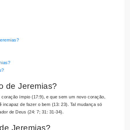
Jeremias?
mias?
s?
o de Jeremias?
 coração ímpio (17:9), e que sem um novo coração,
é
incapaz de fazer o bem (13: 23). Tal mudança só
ador de Deus (24: 7; 31: 31-34).
o de Jeremias?