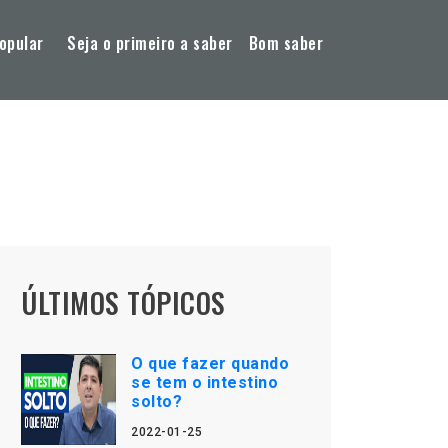
opular
Seja o primeiro a saber
Bom saber
ÚLTIMOS TÓPICOS
O que fazer quando
se tem o intestino
solto?
2022-01-25