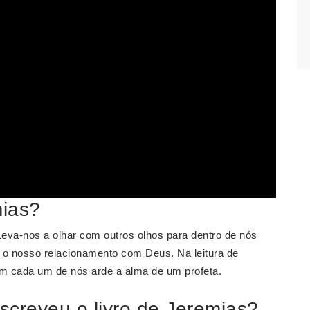
mias?
Leva-nos a olhar com outros olhos para dentro de nós
 o nosso relacionamento com Deus. Na leitura de
m cada um de nós arde a alma de um profeta.
screveu o livro de Jeremias?