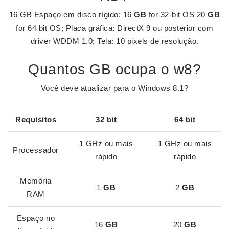
16 GB Espaço em disco rígido: 16
GB
for 32-bit OS 20
GB
for 64 bit OS; Placa gráfica: DirectX 9 ou posterior com
driver WDDM 1.0; Tela: 10 pixels de resolução.
Quantos GB ocupa o w8?
Você deve atualizar para o Windows 8.1?
Requisitos
32 bit
64 bit
1 GHz ou mais
1 GHz ou mais
Processador
rápido
rápido
Memória
1
GB
2
GB
RAM
Espaço no
16
GB
20
GB