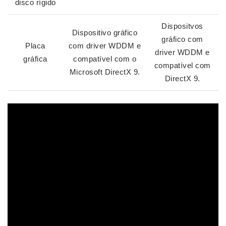
disco rígido
Dispositvos
Dispositivo gráfico
gráfico com
Placa
com driver WDDM e
driver WDDM e
gráfica
compatível com o
compatível com
Microsoft DirectX 9.
DirectX 9.