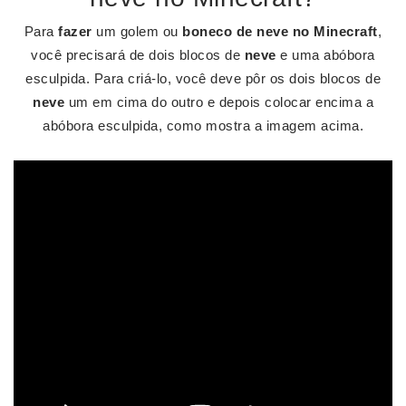
Para
fazer
um golem ou
boneco de neve no Minecraft
,
você precisará de dois blocos de
neve
e uma abóbora
esculpida. Para criá-lo, você deve pôr os dois blocos de
neve
um em cima do outro e depois colocar encima a
abóbora esculpida, como mostra a imagem acima.