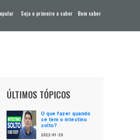
opular
Seja o primeiro a saber
Bom saber
ÚLTIMOS TÓPICOS
O que fazer quando
se tem o intestino
solto?
2022-01-25