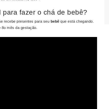
 para fazer o chá de bebê?
ãe recebe presentes para seu
bebê
que está chegando.
e 8o mês da gestação.