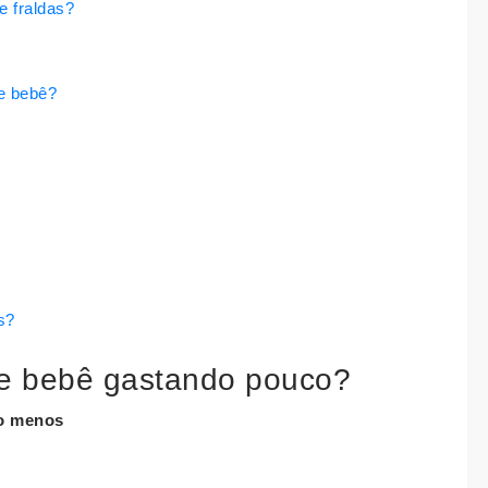
e fraldas?
e bebê?
s?
e bebê gastando pouco?
o
menos