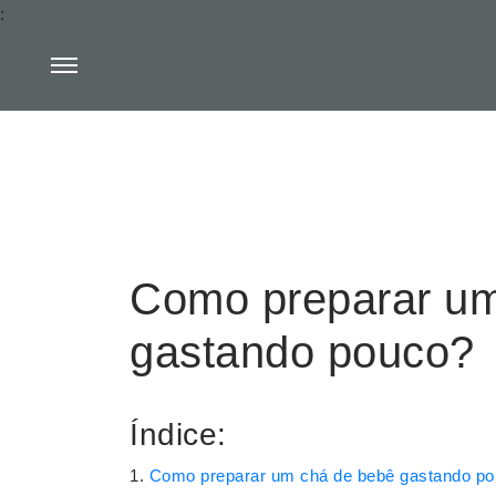
:
Como preparar um
gastando pouco?
Índice:
Como preparar um chá de bebê gastando p