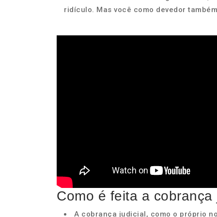
ridículo. Mas você como devedor também 
Como é feita a cobrança j
A cobrança judicial, como o próprio no