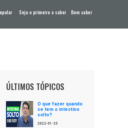
opular
Seja o primeiro a saber
Bom saber
ÚLTIMOS TÓPICOS
O que fazer quando
se tem o intestino
solto?
2022-01-25