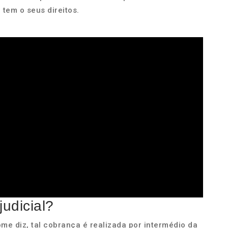
tem o seus direitos.
udicial?
me diz, tal cobrança é realizada por intermédio da