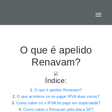
:
O que é apelido
Renavam?
Índice:
O que é apelido Renavam?
O que acontece se eu pagar IPVA duas vezes?
Como saber se o IPVA foi pago em duplicidade?
Como saber o Renavam pela placa SP?