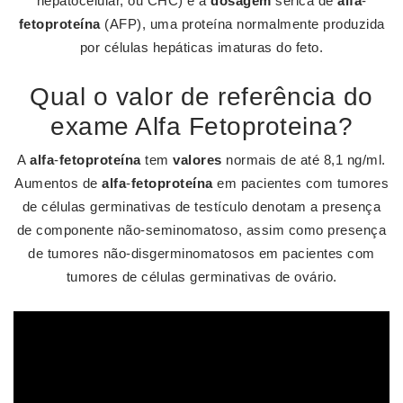
hepatocelular, ou CHC) é a
dosagem
sérica de
alfa
-
fetoproteína
(AFP), uma proteína normalmente produzida
por células hepáticas imaturas do feto.
Qual o valor de referência do
exame Alfa Fetoproteina?
A
alfa
-
fetoproteína
tem
valores
normais de até 8,1 ng/ml.
Aumentos de
alfa
-
fetoproteína
em pacientes com tumores
de células germinativas de testículo denotam a presença
de componente não-seminomatoso, assim como presença
de tumores não-disgerminomatosos em pacientes com
tumores de células germinativas de ovário.