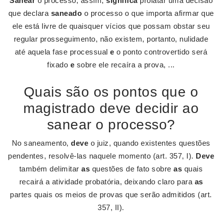
Sanear
o processo, assim,
significa
prolatar uma decisão
que declara
saneado
o processo o que importa afirmar que
ele está livre de quaisquer vícios que possam obstar seu
regular prosseguimento, não existem, portanto, nulidade
até aquela fase processual
e
o ponto controvertido será
fixado
e
sobre ele recaíra a prova, ...
Quais são os pontos que o
magistrado deve decidir ao
sanear o processo?
No saneamento,
deve
o juiz, quando existentes questões
pendentes, resolvê-las naquele momento (art. 357, I).
Deve
também delimitar
as
questões de fato sobre
as
quais
recairá a atividade probatória, deixando claro para
as
partes quais os meios de provas que serão admitidos (art.
357, II).