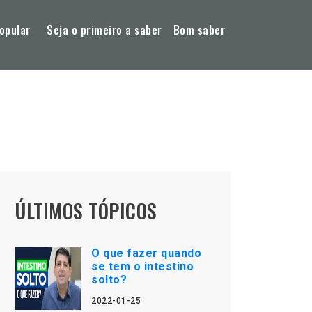
opular
Seja o primeiro a saber
Bom saber
ÚLTIMOS TÓPICOS
O que fazer quando
se tem o intestino
solto?
2022-01-25