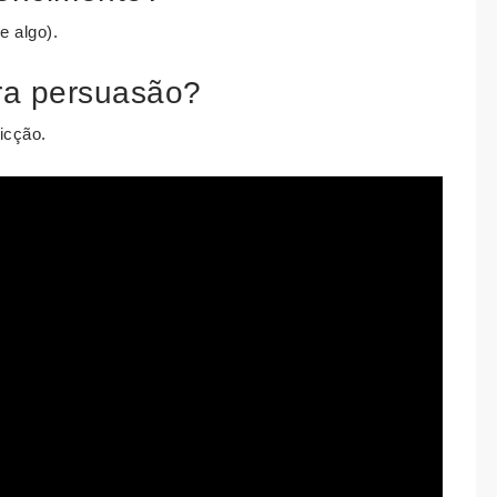
e algo).
vra persuasão?
icção.