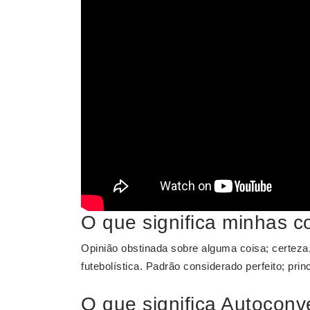
O que significa minhas c
Opinião obstinada sobre alguma coisa; certeza
futebolística. Padrão considerado perfeito; pr
O que significa Autocon