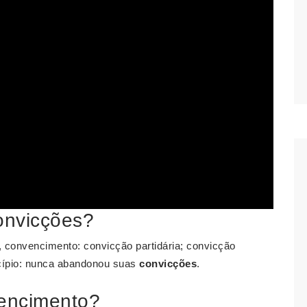
onvicções?
, convencimento: convicção partidária; convicção
incípio: nunca abandonou suas
convicções
.
vencimento?