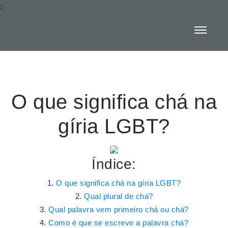
:
O que significa chá na
gíria LGBT?
Índice:
O que significa chá na gíria LGBT?
Qual plural de chá?
Qual palavra vem primeiro chá ou chá?
Como é que se escreve a palavra chá?