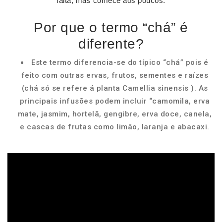
falta, mas comece aos poucos.
Por que o termo “chá” é
diferente?
Este termo diferencia-se do típico “chá” pois é
feito com outras ervas, frutos, sementes e raízes
(chá só se refere á planta Camellia sinensis ). As
principais infusões podem incluir “camomila, erva
mate, jasmim, hortelã, gengibre, erva doce, canela,
e cascas de frutas como limão, laranja e abacaxi.