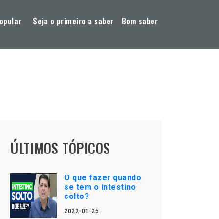
opular
Seja o primeiro a saber
Bom saber
ÚLTIMOS TÓPICOS
O que fazer quando
se tem o intestino
solto?
2022-01-25