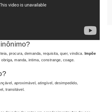
sinônimo?
eiteia, procura, demanda, requisita, quer, vindica.
Impõe
, obriga, manda, intima, constrange, coage.
o?
ançável, aproximável, atingível, desimpedido,
l, transitável.