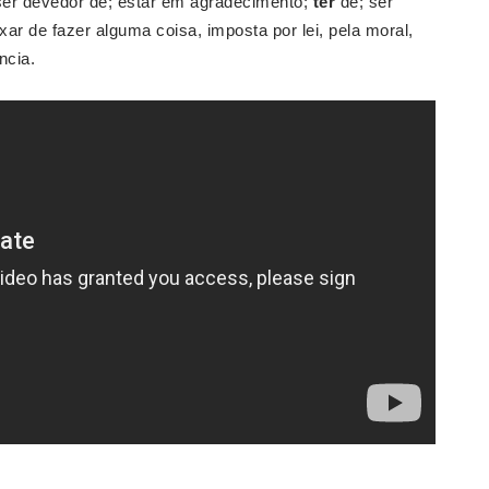
 ser devedor de; estar em agradecimento;
ter
de; ser
xar de fazer alguma coisa, imposta por lei, pela moral,
ncia.