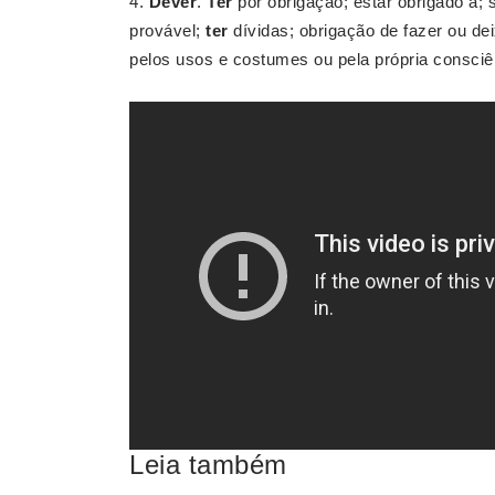
4.
Dever
.
Ter
por obrigação; estar obrigado a;
provável;
ter
dívidas; obrigação de fazer ou dei
pelos usos e costumes ou pela própria consciê
Leia também