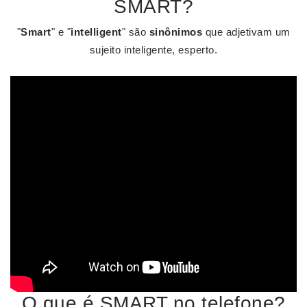
SMART?
"
Smart
" e "
intelligent
" são
sinônimos
que adjetivam um
sujeito inteligente, esperto.
O que é SMART no telefone?