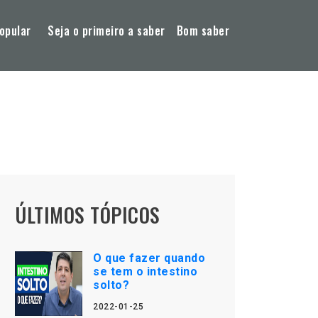
opular
Seja o primeiro a saber
Bom saber
ÚLTIMOS TÓPICOS
O que fazer quando
se tem o intestino
solto?
2022-01-25