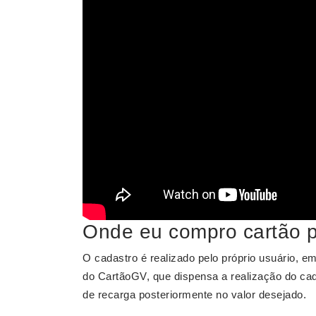
Onde eu compro cartão p
O cadastro é realizado pelo próprio usuário, 
do CartãoGV, que dispensa a realização do ca
de recarga posteriormente no valor desejado.