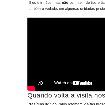
filhos e irmãos, mas
não
permitem de tios e tia
também é vedado, em algumas unidades prision
Quando volta a visita no
Presídios
de São Paulo retomam
visitas
presen