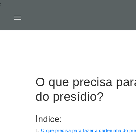
:
O que precisa para
do presídio?
Índice:
O que precisa para fazer a carteirinha do pr