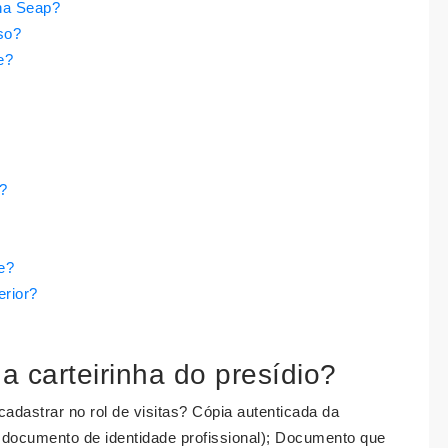
nha Seap?
so?
e?
?
e?
erior?
a carteirinha do presídio?
dastrar no rol de visitas? Cópia autenticada da
documento de identidade profissional); Documento que