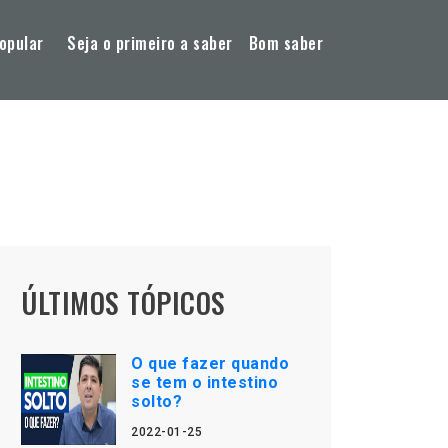
opular
Seja o primeiro a saber
Bom saber
ÚLTIMOS TÓPICOS
O que fazer quando
se tem o intestino
solto?
2022-01-25