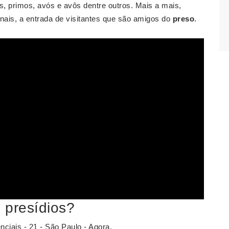
s, primos, avós e avôs dentre outros. Mais a mais,
ais, a entrada de visitantes que são amigos do
preso
.
s presídios?
ciais - 21 - São Paulo - Agora.