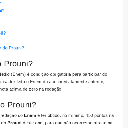
?
ni?
NI?
r do Prouni?
o Prouni?
édio (Enem) é condição obrigatória para participar do
ecisa ter feito o Enem do ano imediatamente anterior,
nota acima de zero na redação.
no Prouni?
a redação do
Enem
e ter obtido, no mínimo, 450 pontos na
o do
Prouni
deste ano, para que não ocorresse atraso na