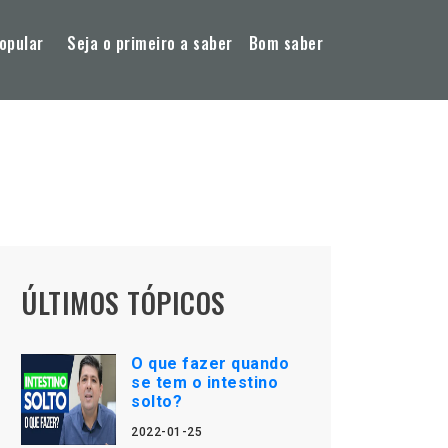
opular
Seja o primeiro a saber
Bom saber
ÚLTIMOS TÓPICOS
O que fazer quando
se tem o intestino
solto?
2022-01-25