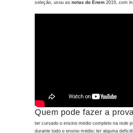
seleção, usou as
notas do Enem
2019, com ins
Quem pode fazer a prova
ter cursado o ensino médio completo na rede púb
durante todo o ensino médio; ter alguma deficiê