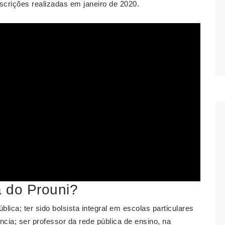
crições realizadas em janeiro de 2020.
 do Prouni?
lica; ter sido bolsista integral em escolas particulares
ncia; ser professor da rede pública de ensino, na