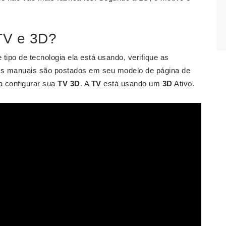
TV e 3D?
 tipo de tecnologia ela está usando, verifique as
Os manuais são postados em seu modelo de página de
ra configurar sua
TV 3D
. A
TV
está usando um
3D
Ativo.