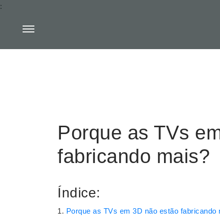
:
Porque as TVs em
fabricando mais?
Índice:
Porque as TVs em 3D não estão fabricando