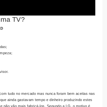
 uma TV?
ED
idas;
limpeza;
visor.
 com tudo no mercado mas nunca foram bem aceitas nas
que ainda gastavam tempo e dinheiro produzindo estes
e não vão mais fabricá-los. Segundo a LG, o motivo é