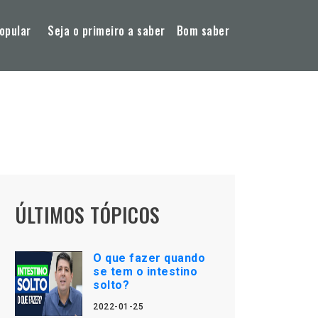
opular
Seja o primeiro a saber
Bom saber
ÚLTIMOS TÓPICOS
O que fazer quando
se tem o intestino
solto?
2022-01-25