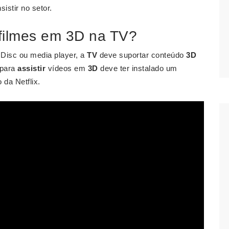
istir no setor.
 filmes em 3D na TV?
 Disc ou media player, a
TV
deve suportar conteúdo
3D
 para
assistir
vídeos em
3D
deve ter instalado um
 da Netflix.