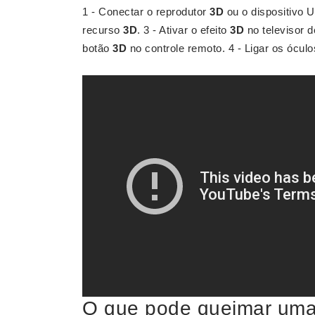
1 - Conectar o reprodutor
3D
ou o dispositivo U
recurso
3D
. 3 - Ativar o efeito
3D
no televisor 
botão
3D
no controle remoto. 4 - Ligar os ócul
O que pode queimar um