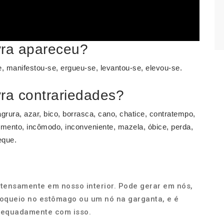
vra apareceu?
se, manifestou-se, ergueu-se, levantou-se, elevou-se.
ra contrariedades?
agrura, azar, bico, borrasca, cano, chatice, contratempo,
imento, incômodo, inconveniente, mazela, óbice, perda,
eque.
ntensamente em nosso interior. Pode gerar em nós,
loqueio no estômago ou um nó na garganta, e é
dequadamente com isso.