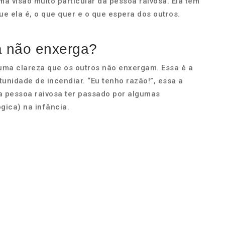
ma visão muito particular da pessoa raivosa. Ela tem
e ela é, o que quer e o que espera dos outros.
a não enxerga?
uma clareza que os outros não enxergam. Essa é a
unidade de incendiar. “Eu tenho razão!”, essa a
a pessoa raivosa ter passado por algumas
ógica) na infância.