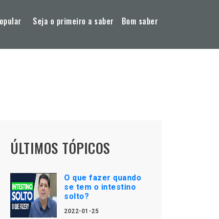
opular
Seja o primeiro a saber
Bom saber
ÚLTIMOS TÓPICOS
O que fazer quando
se tem o intestino
solto?
2022-01-25