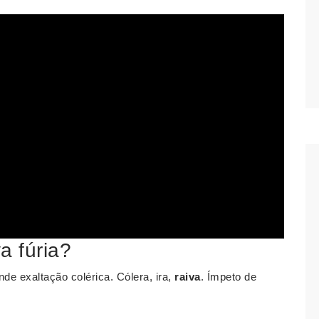
a fúria?
de exaltação colérica. Cólera, ira,
raiva
. Ímpeto de