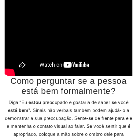
Como perguntar se a pessoa
está bem formalmente?
Diga “Eu
estou
preocupado e gostaria de saber
se
você
está bem
”. Sinais não verbais também podem ajudá-lo a
demonstrar a sua preocupação. Sente-
se
de frente para ele
e mantenha o contato visual ao falar.
Se
você sentir que
é
apropriado, coloque a mão sobre o ombro dele para