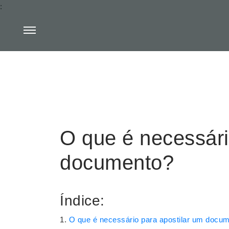
:
O que é necessári
documento?
Índice:
O que é necessário para apostilar um docu