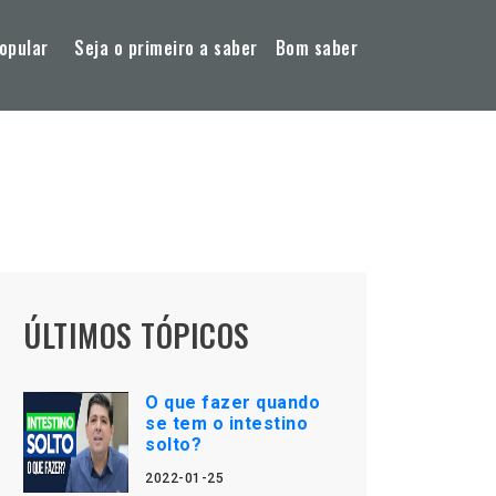
opular
Seja o primeiro a saber
Bom saber
ÚLTIMOS TÓPICOS
O que fazer quando
se tem o intestino
solto?
2022-01-25