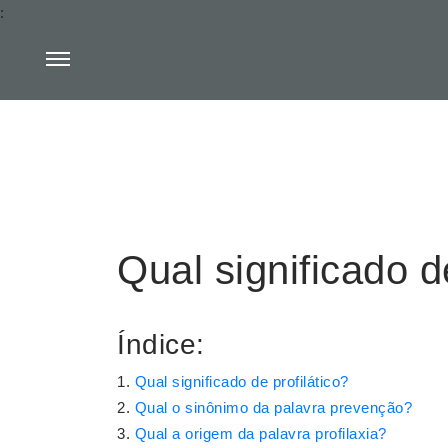
:
Qual significado de
Índice:
Qual significado de profilático?
Qual o sinônimo da palavra prevenção?
Qual a origem da palavra profilaxia?