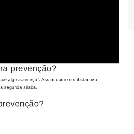
vra prevenção?
r que algo aconteça”. Assim como o substantivo
na segunda sílaba.
 prevenção?