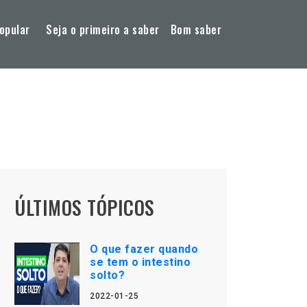
opular
Seja o primeiro a saber
Bom saber
ÚLTIMOS TÓPICOS
O que fazer quando
se tem o intestino
solto?
2022-01-25