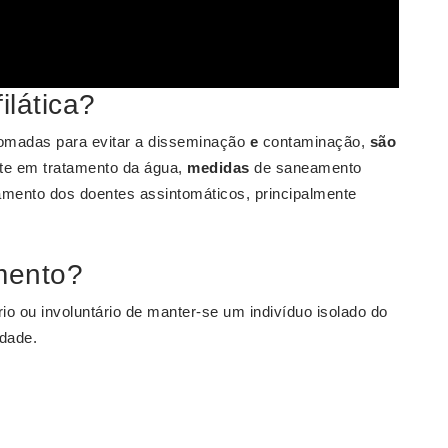
lática?
omadas para evitar a disseminação
e
contaminação,
são
te em tratamento da água,
medidas
de saneamento
amento dos doentes assintomáticos, principalmente
amento?
rio ou involuntário de manter-se um indivíduo isolado do
edade.