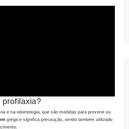
profilaxia?
ina e na odontologia, que são medidas para prevenir ou
gem
grega e significa precaução, sendo também utilizado
cimento.