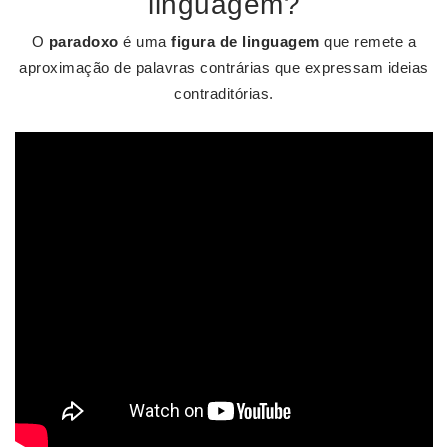
linguagem?
O
paradoxo
é uma
figura de linguagem
que remete a
aproximação de palavras contrárias que expressam ideias
contraditórias.