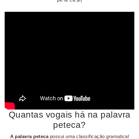
Quantas vogais há na palavra
peteca?
A palavra peteca
possui uma classificação gramatical