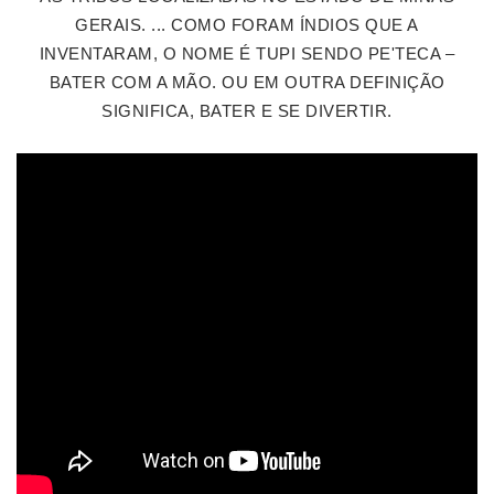
GERAIS. ... COMO FORAM ÍNDIOS QUE A
INVENTARAM, O NOME É TUPI SENDO PE'TECA –
BATER COM A MÃO. OU EM OUTRA DEFINIÇÃO
SIGNIFICA, BATER E SE DIVERTIR.