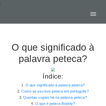
:
O que significado à
palavra peteca?
Índice:
O que significado à palavra peteca?
Como se escreve peteca em português?
Quantas vogais há na palavra peteca?
O que é peteca Brainly?