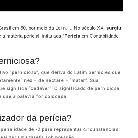
asil em 50, por meio da Lei n. ... No século XX,
surgiu
 matéria pericial, intitulada “
Perícia
em Contabilidade
erniciosa?
ivo “pernicioso”, que deriva do Latim pernicies que
letamente” nex – de nectare­ – “matar”. Sua
ue significa “cadáver”. O significado de perniciosa
 que a palavra for colocada.
izador da perícia?
 penalidade de -2 para representar circunstâncias
alizar uma tarefa sob pressão.