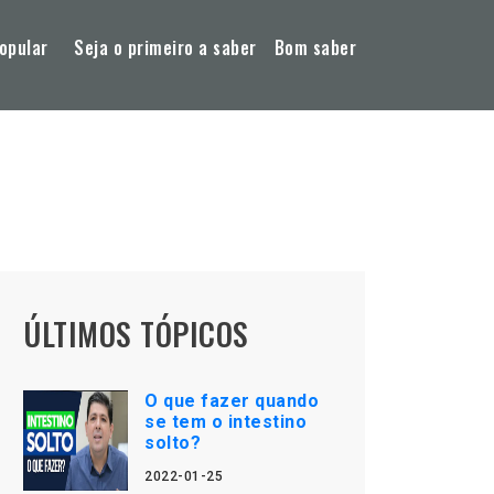
opular
Seja o primeiro a saber
Bom saber
ÚLTIMOS TÓPICOS
O que fazer quando
se tem o intestino
solto?
2022-01-25