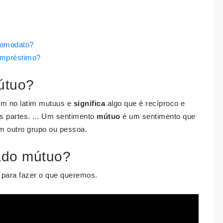
 comodato?
 empréstimo?
útuo?
gem no latim mutuus e
significa
algo que é recíproco e
s partes. ... Um sentimento
mútuo
é um sentimento que
em outro grupo ou pessoa.
zado mútuo?
 para fazer o que queremos.