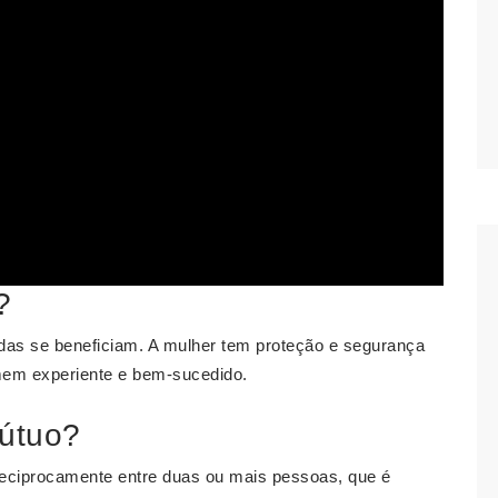
?
das se beneficiam. A mulher tem proteção e segurança
omem experiente e bem-sucedido.
útuo?
reciprocamente entre duas ou mais pessoas, que é