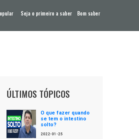
opular
Seja o primeiro a saber
Bom saber
ÚLTIMOS TÓPICOS
O que fazer quando
se tem o intestino
solto?
2022-01-25