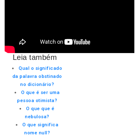
Leia também
Qual o significado
da palavra obstinado
no dicionário?
O que é ser uma
pessoa otimista?
O que que é
nebulosa?
O que significa
nome null?