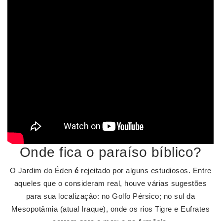
Onde fica o paraíso bíblico?
O Jardim do Éden
é
rejeitado por alguns estudiosos. Entre
aqueles que o consideram real, houve várias sugestões
para sua localização: no Golfo Pérsico; no sul da
Mesopotâmia (atual Iraque), onde os rios Tigre e Eufrates