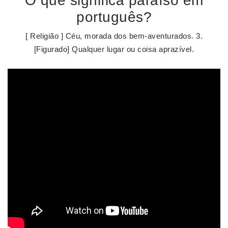
O que significa paraíso em
português?
[ Religião ] Céu, morada dos bem-aventurados. 3.
[Figurado] Qualquer lugar ou coisa aprazível.