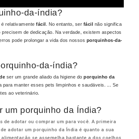
quinho-da-índia?
é relativamente
fácil
. No entanto, ser
fácil
não significa
 precisem de dedicação. Na verdade, existem aspectos
 erros pode prolongar a vida dos nossos
porquinhos-da-
orquinho-da-índia?
de
ser um grande aliado da higiene do
porquinho da
a para manter esses pets limpinhos e saudáveis. ... Se
tes ao veterinário.
r um porquinho da Índia?
s de adotar ou comprar um para você. A primeira
 de adotar um porquinho da Índia é quanto a sua
a alimentação se assemelha bastante a dos coelhos