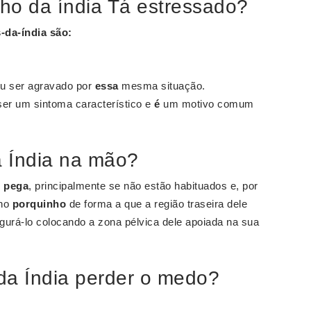
ho da índia Tá estressado?
-da-índia
são:
ou ser agravado por
essa
mesma situação.
ser um sintoma característico e
é
um motivo comum
 Índia na mão?
r
pega
, principalmente se não estão habituados e, por
no
porquinho
de forma a que a região traseira dele
egurá-lo colocando a zona pélvica dele apoiada na sua
da Índia perder o medo?