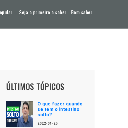
opular
Seja o primeiro a saber
Bom saber
ÚLTIMOS TÓPICOS
O que fazer quando
se tem o intestino
solto?
2022-01-25