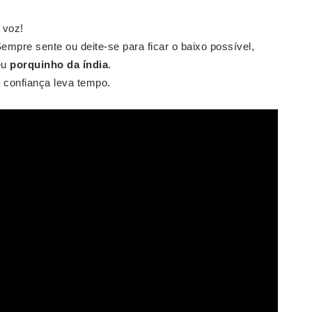
 voz!
Sempre sente ou deite-se para ficar o baixo possível,
eu
porquinho da índia
.
 confiança leva tempo.