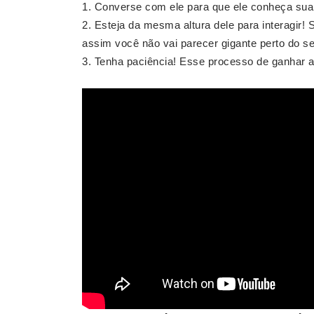
Converse com ele para que ele conheça sua
Esteja da mesma altura dele para interagir! 
assim você não vai parecer gigante perto do s
Tenha paciência! Esse processo de ganhar a