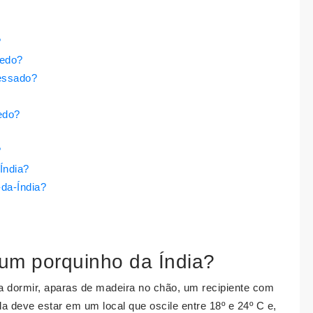
?
medo?
ressado?
edo?
?
Índia?
da-Índia?
 um porquinho da Índia?
 dormir, aparas de madeira no chão, um recipiente com
 deve estar em um local que oscile entre 18º e 24º C e,