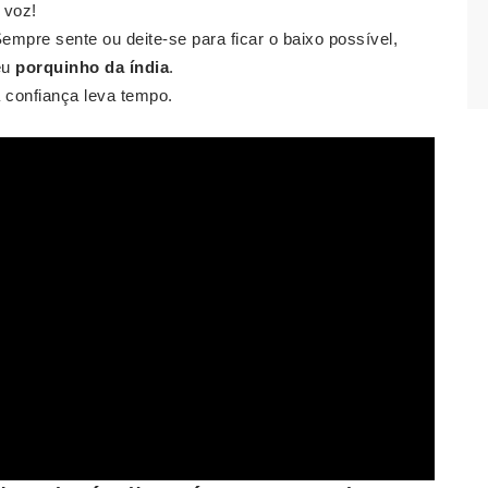
 voz!
Sempre sente ou deite-se para ficar o baixo possível,
eu
porquinho da índia
.
 confiança leva tempo.