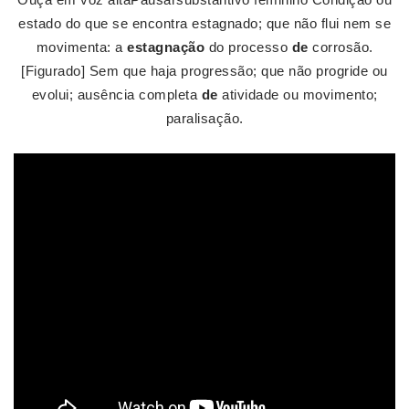
estado do que se encontra estagnado; que não flui nem se
movimenta: a
estagnação
do processo
de
corrosão.
[Figurado] Sem que haja progressão; que não progride ou
evolui; ausência completa
de
atividade ou movimento;
paralisação.