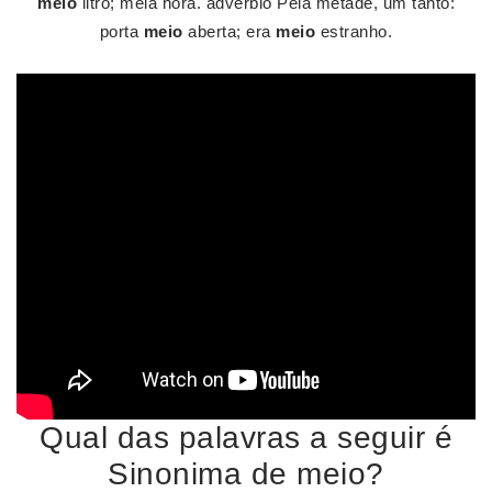
meio
litro; meia hora. advérbio Pela metade, um tanto:
porta
meio
aberta; era
meio
estranho.
Qual das palavras a seguir é
Sinonima de meio?