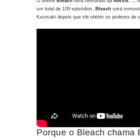
O anime
Bleach
será removido da
Netflix
. ...
um total de 109 episódios.
Bleach
será removi
Kurosaki depois que ele obtém os poderes de 
Porque o Bleach chama 