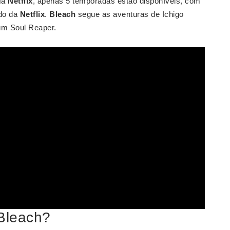
 Na
Netflix
, apenas 5 temporadas estão disponíveis, com
do da
Netflix
.
Bleach
segue as aventuras de Ichigo
um Soul Reaper.
Bleach?