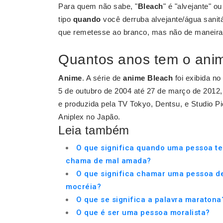
Para quem não sabe, "
Bleach
" é "alvejante" o
tipo
quando
você derruba alvejante/água sanitá
que remetesse ao branco, mas não de maneira 
Quantos anos tem o ani
Anime
. A série de
anime Bleach
foi exibida no
5 de outubro de 2004 até 27 de março de 2012, e
e produzida pela TV Tokyo, Dentsu, e Studio P
Aniplex no Japão.
Leia também
O que significa quando uma pessoa te
chama de mal amada?
O que significa chamar uma pessoa d
mocréia?
O que se significa a palavra maratona
O que é ser uma pessoa moralista?