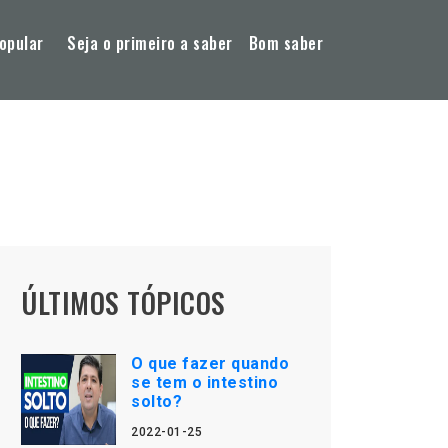
opular
Seja o primeiro a saber
Bom saber
ÚLTIMOS TÓPICOS
O que fazer quando
se tem o intestino
solto?
2022-01-25