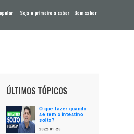
opular
Seja o primeiro a saber
Bom saber
ÚLTIMOS TÓPICOS
O que fazer quando
se tem o intestino
solto?
2022-01-25