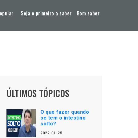
opular
Seja o primeiro a saber
Bom saber
ÚLTIMOS TÓPICOS
O que fazer quando
se tem o intestino
solto?
2022-01-25