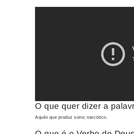
O que quer dizer a palav
Aquilo que produz sono; narcótico.
O que é o Verbo de Deu