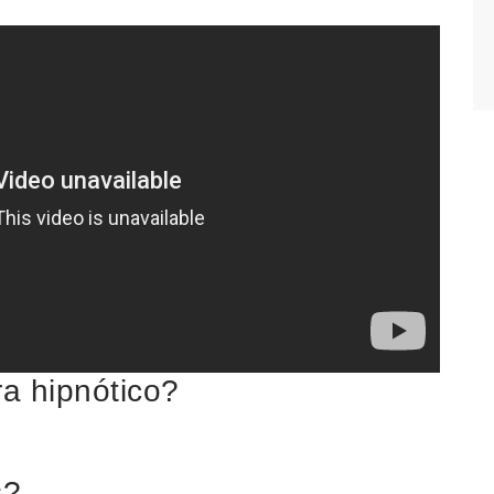
ra hipnótico?
s?