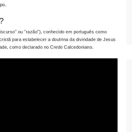
ipo.
?
discurso" ou "razão"), conhecido em português como
cristã para estabelecer a doutrina da divindade de Jesus
dade, como declarado no Credo Calcedoniano.