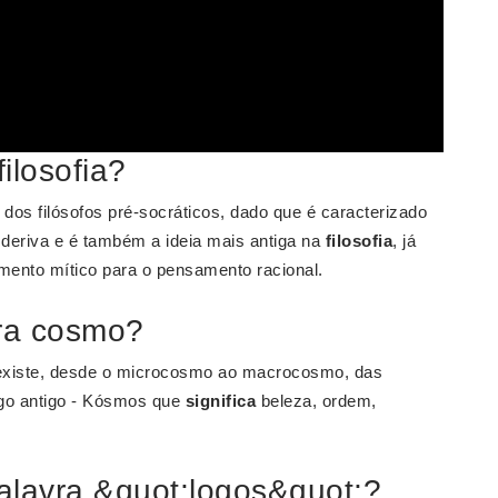
ilosofia?
os filósofos pré-socráticos, dado que é caracterizado
o deriva e é também a ideia mais antiga na
filosofia
, já
ento mítico para o pensamento racional.
vra cosmo?
 existe, desde o microcosmo ao macrocosmo, das
ego antigo - Kósmos que
significa
beleza, ordem,
palavra &quot;logos&quot;?