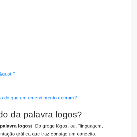
s&quot;?
cado do que um entendimento comum?
ado da palavra logos?
palavra logos
). Do grego lógos. ou, "linguagem,
entação gráfica que traz consigo um conceito,