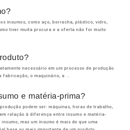
mo?
os insumos, como aço, borracha, plástico, vidro,
mo tiver muita procura e a oferta não for muito
roduto?
iretamente necessário em um processo de produção.
fabricação, o maquinário, a ...
nsumo e matéria-prima?
produção podem ser: máquinas, horas de trabalho,
 em relação à diferença entre insumo e matéria-
m insumo, mas um insumo é mais do que uma
ial base ou mais importante de um produto.