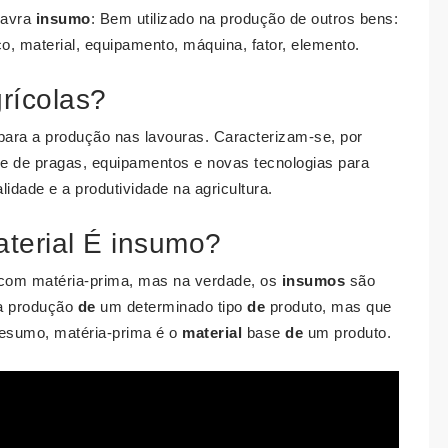
lavra
insumo
: Bem utilizado na produção de outros bens:
iço, material, equipamento, máquina, fator, elemento.
rícolas?
para a produção nas lavouras. Caracterizam-se, por
ole de pragas, equipamentos e novas tecnologias para
idade e a produtividade na agricultura.
aterial É insumo?
com matéria-prima, mas na verdade, os
insumos
são
 a produção
de
um determinado tipo
de
produto, mas que
 resumo, matéria-prima é o
material
base
de
um produto.