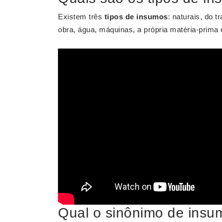
Existem três
tipos de insumos
: naturais, do t
obra, água, máquinas, a própria matéria-prima e
Qual o sinônimo de insu