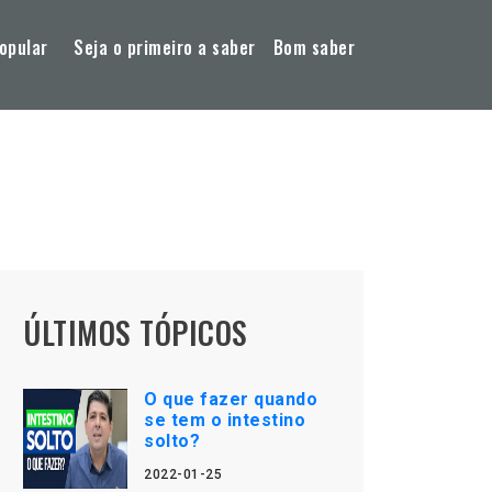
opular
Seja o primeiro a saber
Bom saber
ÚLTIMOS TÓPICOS
O que fazer quando
se tem o intestino
solto?
2022-01-25