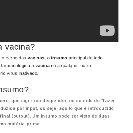
a vacina?
é o cerne das
vacinas
, o
insumo
principal de todo
e farmacológica à
vacina
ou a qualquer outro
o vírus inativado.
insumo?
ere, que significa despender, no sentido de "fazer
duzida por input, ou seja, aquilo que é introduzido
inal (output). Um insumo pode ser visto de duas
omo matéria-prima.