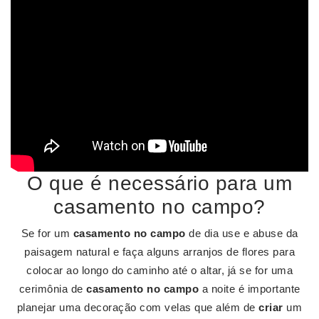
O que é necessário para um
casamento no campo?
Se for um
casamento no campo
de dia use e abuse da
paisagem natural e faça alguns arranjos de flores para
colocar ao longo do caminho até o altar, já se for uma
cerimônia de
casamento no campo
a noite é importante
planejar uma decoração com velas que além de
criar
um