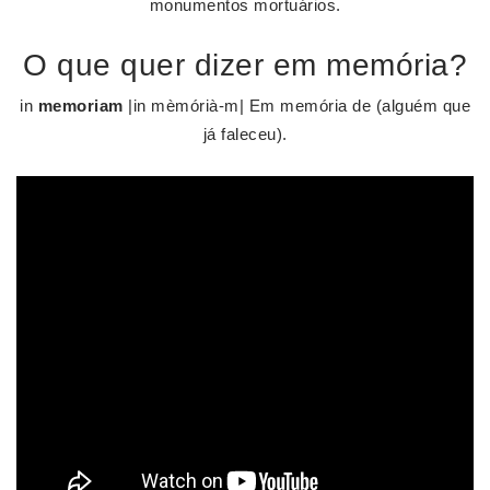
monumentos mortuários.
O que quer dizer em memória?
in
memoriam
|in mèmórià-m| Em memória de (alguém que
já faleceu).