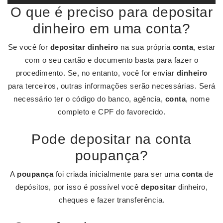
O que é preciso para depositar
dinheiro em uma conta?
Se você for
depositar dinheiro
na sua própria
conta
, estar
com o seu cartão e documento basta para fazer o
procedimento. Se, no entanto, você for enviar
dinheiro
para terceiros, outras informações serão necessárias. Será
necessário ter o código do banco, agência,
conta
, nome
completo e CPF do favorecido.
Pode depositar na conta
poupança?
A
poupança
foi criada inicialmente para ser uma
conta
de
depósitos, por isso é possível você
depositar
dinheiro,
cheques e fazer transferência.