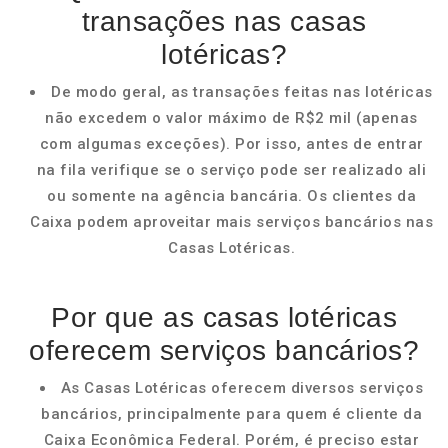
transações nas casas
lotéricas?
De modo geral, as transações feitas nas lotéricas
não excedem o valor máximo de R$2 mil (apenas
com algumas exceções). Por isso, antes de entrar
na fila verifique se o serviço pode ser realizado ali
ou somente na agência bancária. Os clientes da
Caixa podem aproveitar mais serviços bancários nas
Casas Lotéricas.
Por que as casas lotéricas
oferecem serviços bancários?
As Casas Lotéricas oferecem diversos serviços
bancários, principalmente para quem é cliente da
Caixa Econômica Federal. Porém, é preciso estar