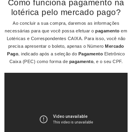
Como funciona pagamento na
lotérica pelo mercado pago?
Ao concluir a sua compra, daremos as informações
necessárias para que você possa efetuar o
pagamento
em
Lotéricas e Correspondentes CAIXA. Para isso, você não
precisa apresentar o boleto, apenas o Número
Mercado
Pago
, indicado após a seleção do
Pagamento
Eletrônico
Caixa (PEC) como forma de
pagamento
, e o seu CPF.