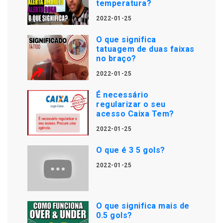
temperatura?
2022-01-25
O que significa
tatuagem de duas faixas
no braço?
2022-01-25
É necessário
regularizar o seu
acesso Caixa Tem?
2022-01-25
O que é 3 5 gols?
2022-01-25
O que significa mais de
0.5 gols?