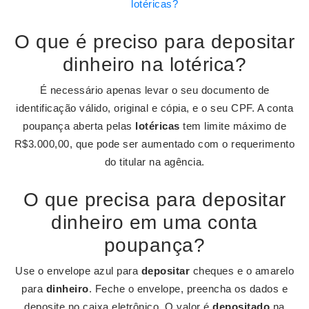
lotéricas?
O que é preciso para depositar
dinheiro na lotérica?
É necessário apenas levar o seu documento de
identificação válido, original e cópia, e o seu CPF. A conta
poupança aberta pelas
lotéricas
tem limite máximo de
R$3.000,00, que pode ser aumentado com o requerimento
do titular na agência.
O que precisa para depositar
dinheiro em uma conta
poupança?
Use o envelope azul para
depositar
cheques e o amarelo
para
dinheiro
. Feche o envelope, preencha os dados e
deposite no caixa eletrônico. O valor é
depositado
na