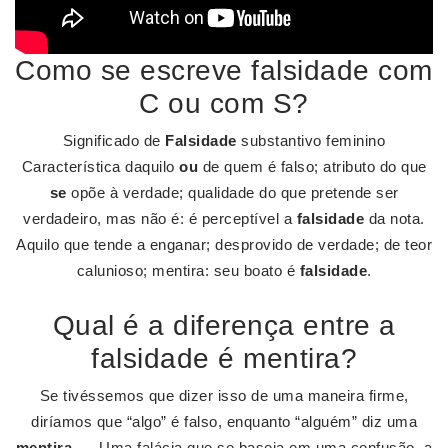
Como se escreve falsidade com
C ou com S?
Significado de
Falsidade
substantivo feminino
Característica daquilo
ou
de quem é falso; atributo do que
se
opõe à verdade; qualidade do que pretende ser
verdadeiro, mas não é: é perceptível a
falsidade
da nota.
Aquilo que tende a enganar; desprovido de verdade; de teor
calunioso; mentira: seu boato é
falsidade
.
Qual é a diferença entre a
falsidade é mentira?
Se tivéssemos que dizer isso de uma maneira firme,
diríamos que “algo” é falso, enquanto “alguém” diz uma
mentira
. ... Uma falácia que se baseia em uma confusão, a