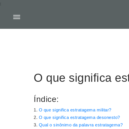
:
O que significa es
Índice:
O que significa estratagema militar?
O que significa estratagema desonesto?
Qual o sinônimo da palavra estratagema?