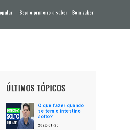
opular
Seja o primeiro a saber
Bom saber
ÚLTIMOS TÓPICOS
O que fazer quando
se tem o intestino
solto?
2022-01-25