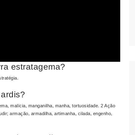
vra estratagema?
stratégia.
 ardis?
ema, malícia, manganilha, manha, tortuosidade. 2 Ação
ludir; armação, armadilha, artimanha, cilada, engenho,