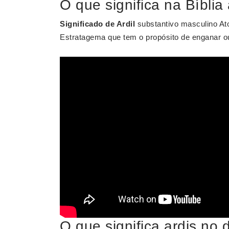
O que significa na Bíblia
Significado de Ardil
substantivo masculino At
Estratagema que tem o propósito de enganar ou 
O que significa ardis no d