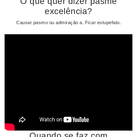
O que quer dizer pasme
excelência?
Causar pasmo ou admiração a. Ficar estupefato.
Quando se faz com