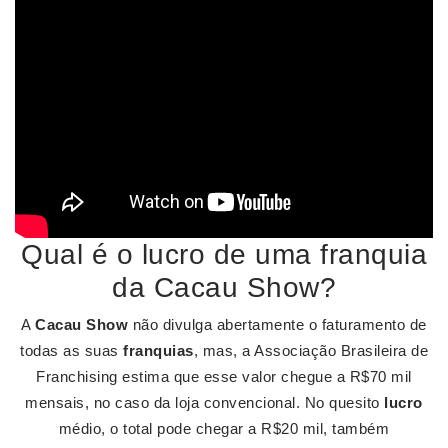
Qual é o lucro de uma franquia
da Cacau Show?
A
Cacau Show
não divulga abertamente o faturamento de
todas as suas
franquias
, mas, a Associação Brasileira de
Franchising estima que esse valor chegue a R$70 mil
mensais, no caso da loja convencional. No quesito
lucro
médio, o total pode chegar a R$20 mil, também