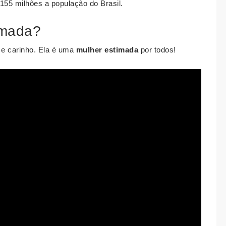
 155 milhões a população do Brasil.
imada?
 e carinho. Ela é uma
mulher estimada
por todos!