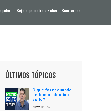
opular
Seja o primeiro a saber
Bom saber
ÚLTIMOS TÓPICOS
O que fazer quando
se tem o intestino
solto?
2022-01-25