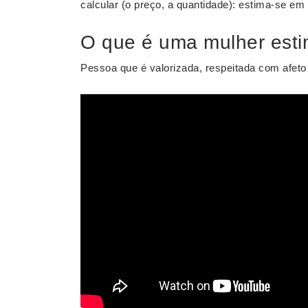
calcular (o preço, a quantidade): estima-se em
O que é uma mulher est
Pessoa que é valorizada, respeitada com afeto