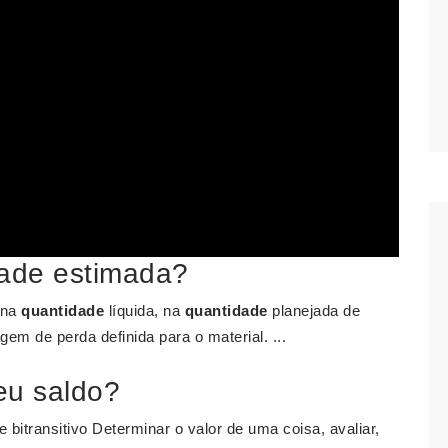
dade estimada?
 na
quantidade
líquida, na
quantidade
planejada de
em de perda definida para o material. ...
seu saldo?
 e bitransitivo Determinar o valor de uma coisa, avaliar,