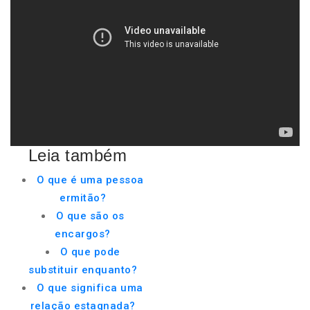
Leia também
O que é uma pessoa
ermitão?
O que são os
encargos?
O que pode
substituir enquanto?
O que significa uma
relação estagnada?