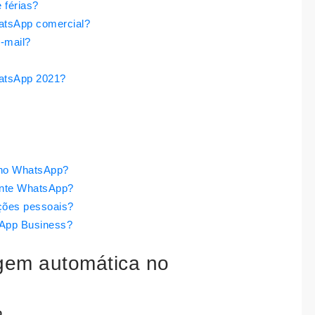
 férias?
tsApp comercial?
-mail?
atsApp 2021?
no WhatsApp?
iente WhatsApp?
ções pessoais?
sApp Business?
gem automática no
p