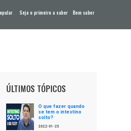
opular
Seja o primeiro a saber
Bom saber
ÚLTIMOS TÓPICOS
O que fazer quando
se tem o intestino
solto?
2022-01-25