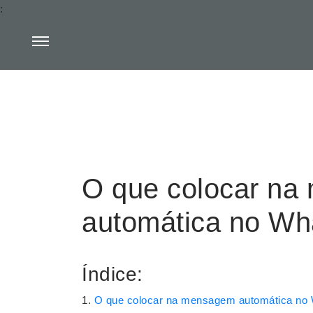
:
O que colocar n
automática no W
Índice:
O que colocar na mensagem automática no