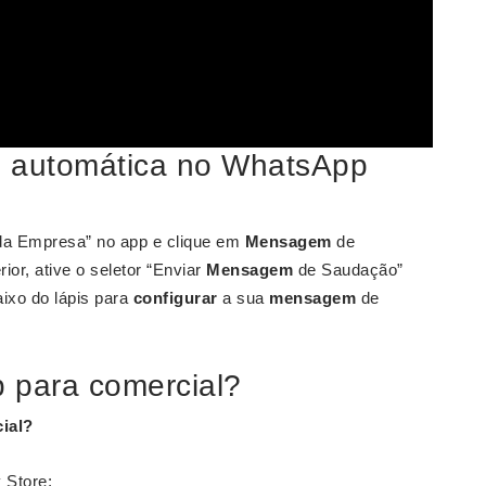
 automática no WhatsApp
da Empresa” no app e clique em
Mensagem
de
or, ative o seletor “Enviar
Mensagem
de Saudação”
aixo do lápis para
configurar
a sua
mensagem
de
para comercial?
ial
?
 Store;